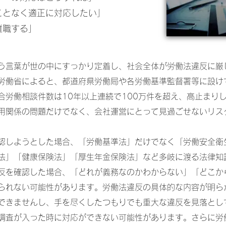
ことなく適正に対応したい」
離職する」
う言葉が世の中にすっかり定着し、社会全体が労働法違反に厳
労働省によると、都道府県労働局や各労働基準監督署等に設け
合労働相談件数は10年以上連続で100万件を超え、高止まり
用関係の問題だけでなく、会社運営にとって見過ごせないリス
認しようとした場合、「労働基準法」だけでなく「労働安全衛
法」「健康保険法」「厚生年金保険法」など多岐に渡る法律知
反を確認した場合、「どれが義務なのかわからない」「どこか
られない可能性があります。労働法違反の具体的な内容が明ら
できませんし、手を尽くしたつもりでも重大な違反を見落とし
調査が入った時に対応ができない可能性があります。さらに労