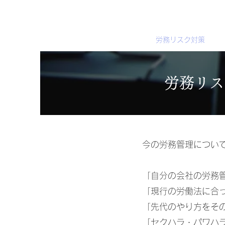
加藤智士社会保険労務士事務所
ホーム
労務リスク対策
労務リス
今の労務管理につい
「自分の会社の労務
「現行の労働法に合
「先代のやり方をそ
「セクハラ・パワハ