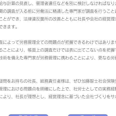
給与計算の見直し、管理者選任などを別に検討しなければなり
関の調査が入る前に労働法に精通した専門家が調査を行うこと
ことができ、法律違反箇所の改善とともに社長や会社の経営理
できます。
査によって労務管理全ての問題点が把握できるわけではありま
ることにより、帳面上の調査だけでは表に出てこない点を把握
技術を備えた専門家が労務管理に携わることにより、更なる労
疑問をお持ちの社長、総務責任者様は、ぜひ加藤智士社会保険
管理における問題点を明確にした上で、社労士としての実務経
により、社長が理想とし、経営理念に基づいた会社づくりをサ