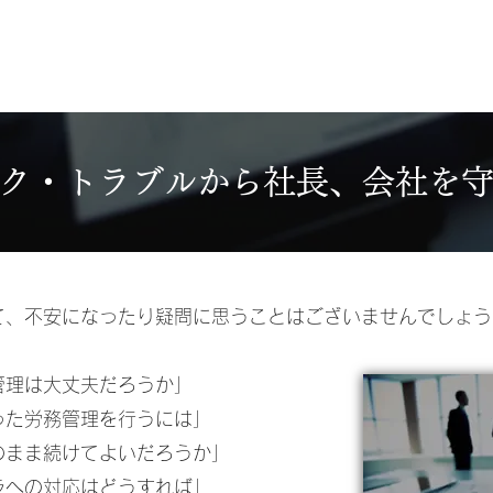
​​
業務内容
自己紹介
ク・トラブルから
社長、会社を
て、不安になったり疑問に思うことはございませんでしょう
管理は大丈夫だろうか」
った労務管理を行うには」
のまま続けてよいだろうか」
ラへの対応はどうすれば」