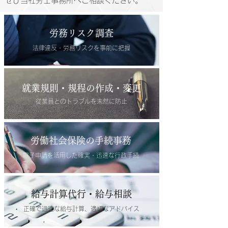
ぜひ当社労士事務所へ
ご相談ください。
​労務リスク調査
​法律違反・労務リスクを事前に把握
就業規則・規程の
作成・変更
従業員とのトラブルを未然に防止
労働社会保険の手続事務
電子申請を活用した確実・迅速な行政手続
給与計算代行・給与相談
正確で迅速な給与計算、適切なアドバイス